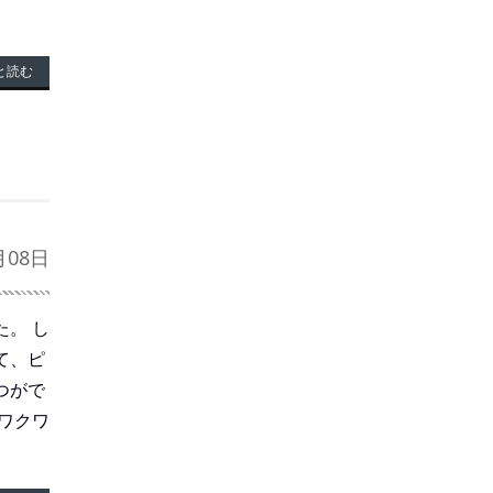
と読む
月08日
。 し
て、ピ
つがで
ワクワ