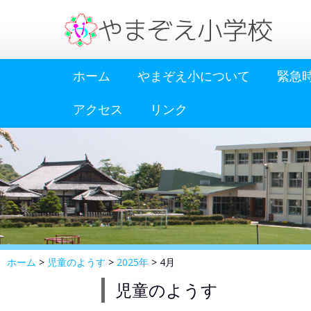
ホーム
やまぞえ小について
緊急
アクセス
リンク
ホーム
>
児童のようす
>
2025年
>
4月
児童のようす