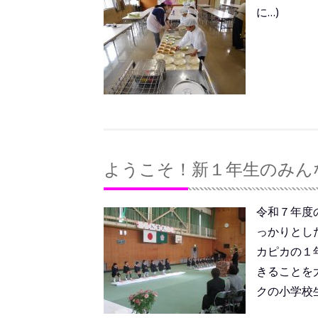
に…)
ようこそ！新１年生のみん
令和７年度
っかりとし
カピカの１
きることを
クの小学校生