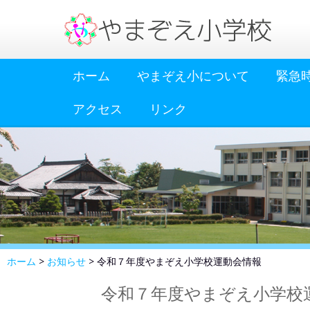
ホーム
やまぞえ小について
緊急
アクセス
リンク
ホーム
>
お知らせ
>
令和７年度やまぞえ小学校運動会情報
令和７年度やまぞえ小学校